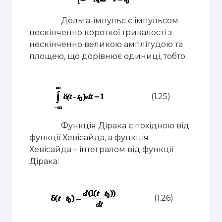
Дельта-імпульс є імпульсом
нескінченно короткої тривалості з
нескінченно великою амплітудою та
площею, що дорівнює одиниці, тобто
(1.25)
Функція Дірака є похідною від
функції Хевісайда, а функція
Хевісайда – інтегралом від функції
Дірака:
(1.26)