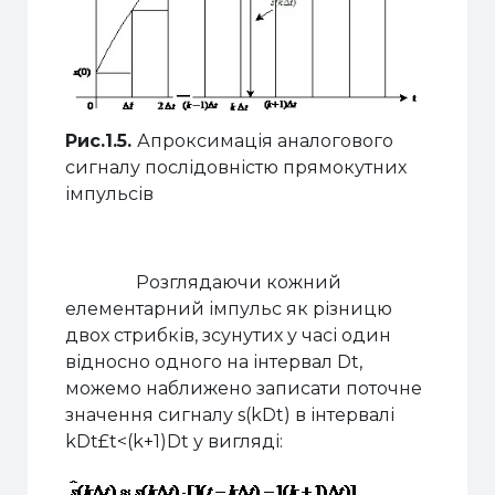
Рис.1.5.
Апроксимація аналогового
сигналу послідовністю
прямокутних
імпульсів
Розглядаючи кожний
елементарний імпульс як різницю
двох стрибків, зсунутих у часі один
відносно одного на інтервал
D
t,
можемо наближено записати поточне
значення сигналу s(k
D
t) в інтервалі
k
D
t
£
t<(k+1)
D
t у вигляді: