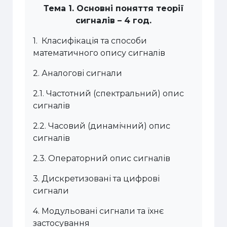
Тема
1.
Основні поняття теорії
сигналів
– 4 год.
1
.
Класифікація та способи
математичного опису сигналів
2.
Аналогові сигнали
2.1.
Частотний (спектральний) опис
сигналів
2.2.
Часовий (динамічний) опис
сигналів
2.3.
Операторний опис сигналів
3.
Дискретизовані та цифрові
сигнали
4.
Модульовані сигнали та їхнє
застосування