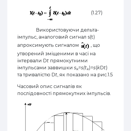
(1.27)
Використовуючи дельта-
імпульс, аналоговий сигнал s(t)
апроксимують сигналом
, що
утворений зміщеними в часі на
інтервали
D
t
прямокутними
імпульсами заввишки
s
=
s(t
)=
s
(
k
D
t
)
k
k
та тривалістю
D
t
, як показано на рис.1.5
Часовий опис сигналів як
послідовності прямокутних імпульсів.