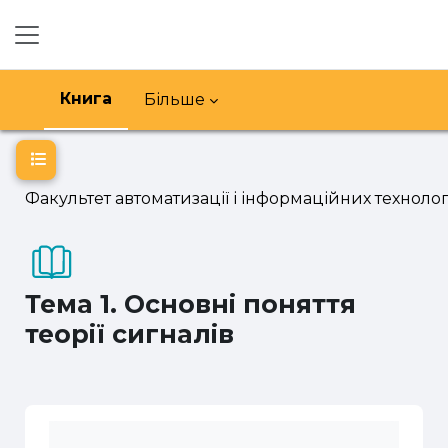
Перейти до головного вмісту
Бокова панель
Книга
Більше
Відкритий покажчик курсу
Факультет автоматизації і інформаційних технолог
Тема 1. Основні поняття
теорії сигналів