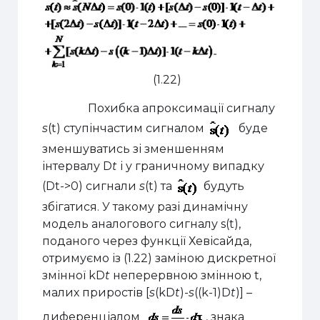
(1.22)
Похибка апроксимації сигналу
s
(t) ступінчастим сигналом
буде
зменшуватись зі зменшенням
інтервалу
D
t
і у граничному випадку
(
D
t->
0) сигнали
s
(t) та
будуть
збігатися. У такому разі динамічну
модель аналогового сигналу s(t),
поданого через функції Хевісайда,
отримуємо із (1.22) заміною дискретної
змінної k
D
t
неперервною змінною
t
,
малих приростів [
s
(k
D
t
)-
s
((k-1)
D
t
)] –
диференціалом
, знака