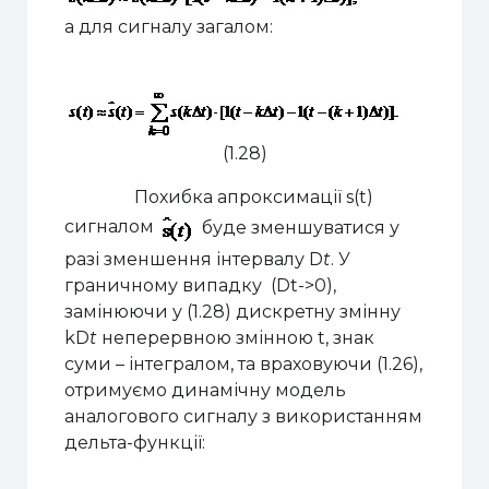
а для сигналу загалом:
(1.28)
Похибка апроксимації s(t)
сигналом
буде зменшуватися у
разі зменшення інтервалу
D
t
. У
граничному випадку (
D
t->
0),
замінюючи у (1.28) дискретну змінну
k
D
t
неперервною змінною
t
, знак
суми – інтегралом, та враховуючи (1.26),
отримуємо динамічну модель
аналогового сигналу з використанням
дельта-функції: