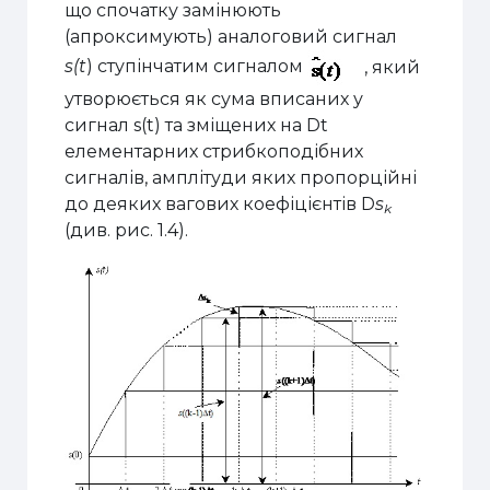
що спочатку замінюють
(апроксимують) аналоговий сигнал
s(t
) ступінчатим сигналом
, який
утворюється як сума вписаних у
сигнал s(t) та зміщених на
D
t
елементарних стрибкоподібних
сигналів, амплітуди яких пропорційні
до деяких вагових коефіцієнтів
D
s
k
(див. рис. 1.4).