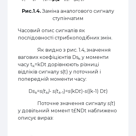
Рис.1.4.
Заміна аналогового сигналу
ступінчатим
Часовий опис сигналів як
послідовності стрибкоподібних змін.
Як видно з рис. 1.4, значення
вагових коефіцієнтів
D
s
у моменти
k
часу t
=k
D
t дорівнюють різниці
k
відліків сигналу s(t) у поточний і
попередній моменти часу:
D
s
=
s(t
)- s(t
)=
s
(k
D
t
)-
s
((k-1)
D
t
)
k
k
k
-1
Поточне значення сигналу
s(t
)
у довільний момент t
£
N
D
t наближено
описує вираз: