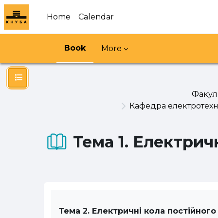
Skip to main content
Home
Calendar
Book
More
Open course index
Факуль
Кафедра електротехн
Тема 1. Електрич
Тема 2. Електричні кола постійног