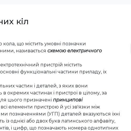
них кіл
 кола, що містить умовні позначки
 ними, називається
схемою електричного
лектротехнічний пристрій містить
і основні функціональні частини приладу, їх
ьних частин і деталей, з яких вони
 в окремих частинах і пристрої в цілому, за
ля цього призначені
принципові
і всі елементи пристрою й усі зв'язки між
ми позначеннями (УГП) деталей вказуються їхні
 із однієї або двох букв латинського алфавіту,
тів, і цифр, що позначають номера однотипних