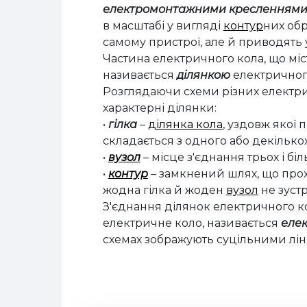
електромонтажними кресленням
в
масштабі у вигляді
контур
них обр
самому пристрої, але й приводять 
Частина електричного кола, що міст
називається
ділянкою
електричног
Розглядаючи схеми різних електри
характерні ділянки:
•
гілка
–
ділянка кола
, уздовж якої
складається з одного або декілько
•
вузол
– місце з'єднання трьох і біл
•
контур
– замкнений шлях, що прох
жодна гілка й жоден
вузол
не зустр
З'єднання ділянок електричного к
електричне коло, називається
еле
схемах зображують суцільними лін