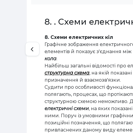
8. . Схеми електрич
8. Схеми електричних кіл
Графічне зображення електричного
елементів й показує з'єднання між
кола
.
Найбільш загальні відомості про е
структурна схема
, на якій показан
призначення й взаємозв'язки.
Судити про особливості функціонал
полягають, процесах, що протікають
структурною схемою неможливо. Д
електричні схеми
, на яких показан
ними. Поруч із умовними графічни
позиційні позначення, що полягають
привласнених даному виду елемен