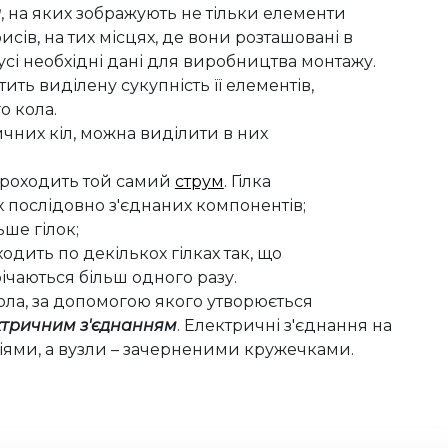
и
, на яких зображують не тільки елементи
исів, на тих місцях, де вони розташовані в
усі необхідні дані для виробництва монтажу.
ить виділену сукупність її елементів,
о кола.
чних кіл, можна виділити в них
 проходить той самий
струм
. Гілка
х послідовно з'єднаних компонентів;
ьше гілок;
одить по декількох гілках так, що
ічаються більш одного разу.
ола, за допомогою якого утворюється
ктричним з'єднанням
. Електричні з'єднання на
іями, а вузли – зачерненими кружечками.