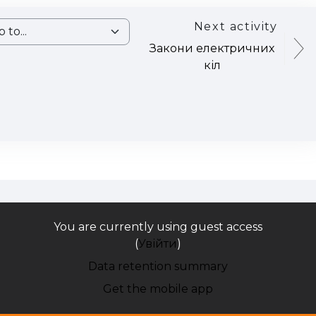
Next activity
o...
Закони електричних
кіл
You are currently using guest access
(
Увійти
)
Data retention summary
Get the mobile app