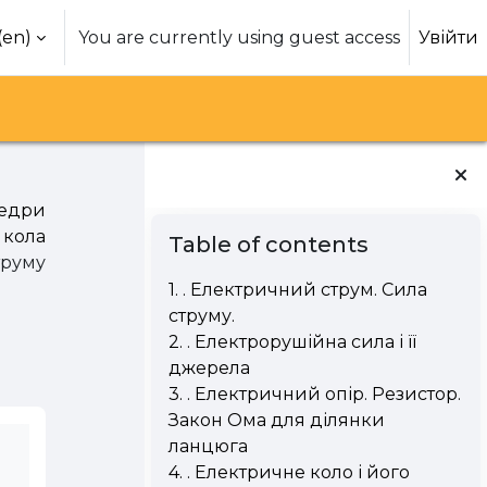
(en)‎
You are currently using guest access
Увійти
едри
Blocks
Skip Table of contents
 кола
Table of contents
труму
1. . Електричний струм. Сила
струму.
2. . Електрорушійна сила і її
джерела
3. . Електричний опір. Резистор.
Закон Ома для ділянки
ланцюга
4. . Електричне коло і його