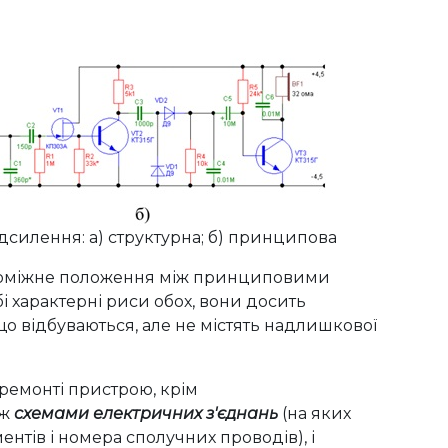
дсилення: а) структурна; б) принципова
оміжне положення між принциповими
і характерні риси обох, вони досить
о відбуваються, але не містять надлишкової
ремонті пристрою, крім
ож
схемами електричних з'єднань
(на яких
нтів і номера сполучних проводів), і