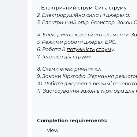
1. Електричний
струм
. Сила
струм
у.
2. Електрорушійна сила і її джерела.
3. Електричний опір. Резистор. Закон 
4. Електричне коло і його елементи. 
5. Режими роботи джерел ЕРС.
6. Робота й
потужність
струм
у.
7. Теплова дія
струм
у.
8. Схеми електричних кіл.
9. Закони Кірхгофа. З'єднання резистор
10. Робота джерела в режимі генерат
11. Застосування законів Кірхгофа для
Completion requirements:
View