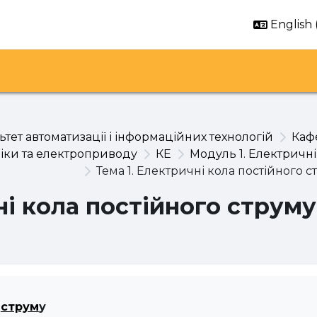
English ‎
тет автоматизації і інформаційних технологій
Каф
іки та електроприводу
КЕ
Модуль 1. Електричні
Тема 1. Електричні кола постійного с
ні кола постійного струму
о
струм
у