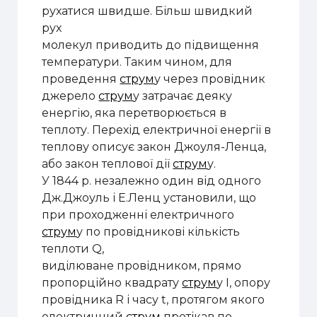
рухатися швидше. Більш швидкий
рух
молекул приводить до підвищення
температури. Таким чином, для
проведення
струм
у через провідник
джерело
струм
у затрачає деяку
енергію, яка перетворюється в
теплоту. Перехід електричної енергії в
теплову описує закон Джоуля-Ленца,
або закон теплової дії
струм
у.
У 1844 р. незалежно один від одного
Дж.Джоуль і Е.Ленц установили, що
при проходженні електричного
струм
у по провідникові кількість
теплоти
Q
,
виділюване провідником, прямо
пропорційно квадрату
струм
у
I
, опору
провідника
R
і часу
t
, протягом якого
електричний
струм
протікав по