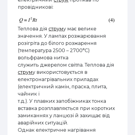
провідникові:
Теплова дія
струм
у має велике
значення. У лампах розжарювання
розігріта до білого розжарення
(температура 2500 – 2700°С)
вольфрамова нитка
служить джерелом світла. Теплова дія
струм
у використовується в
електронагрівальних приладах
(електричний камін, праска, плита,
чайник і
т.д.). У плавких запобіжниках тонка
вставка розплавляється при коротких
замиканнях у ланцюзі й захищає від
аварійних ситуацій.
Однак електричне нагрівання