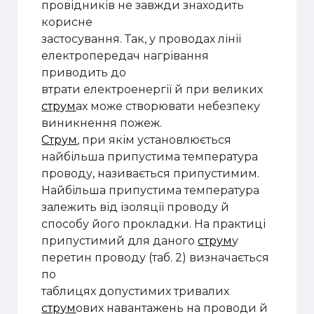
провідників не завжди знаходить
корисне
застосування. Так, у проводах лінії
електропередач нагрівання
приводить до
втрати електроенергії й при великих
струм
ах може створювати небезпеку
виникнення пожеж.
Струм
, при якім установлюється
найбільша припустима температура
проводу, називається припустимим.
Найбільша припустима температура
залежить від ізоляції проводу й
способу його прокладки. На практиці
припустимий для даного
струм
у
перетин проводу (таб. 2) визначається
по
таблицях допустимих тривалих
струм
ових навантажень на проводи й