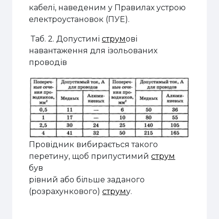
кабелі, наведеним у Правилах устрою
електроустановок (ПУЕ).
Таб. 2. Допустимі
струм
ові
навантаження для ізольованих
проводів
Провідник вибирається такого
перетину, щоб припустимий
струм
був
рівний або більше заданого
(розрахункового)
струм
у.