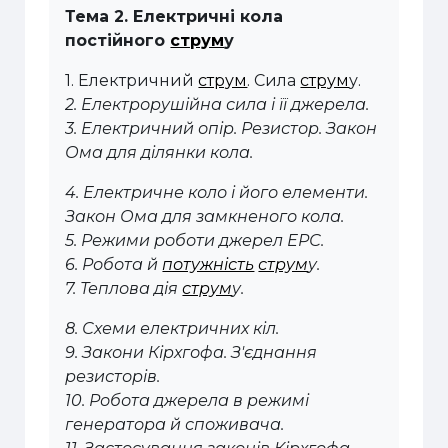
Тема 2. Електричні кола
постійного
струм
у
1. Електричний
струм
. Сила
струм
у.
2. Електрорушійна сила і її джерела.
3. Електричний опір. Резистор. Закон
Ома для ділянки кола.
4. Електричне коло і його елементи.
Закон Ома для замкненого кола.
5. Режими роботи джерел ЕРС.
6. Робота й
потужність
струм
у.
7. Теплова дія
струм
у.
8. Схеми електричних кіл.
9. Закони Кірхгофа. З'єднання
резисторів.
10. Робота джерела в режимі
генератора й споживача.