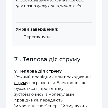
11. Застосування законів Кірхгофа
для розрахунку електричних кіл.
Умови завершення:
Переглянути
7. . Теплова дія струму
7. Теплова дія
струм
у
Кожний провідник при проходженні
струм
у нагрівається. Електрони, що
рухаються в провіднику,
зустрічаючись із молекулами
провідника, передають
їм частина своєї енергії й змушують