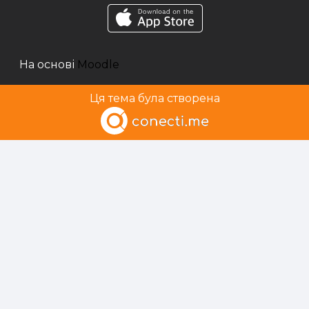
На основі
Moodle
Ця тема була створена