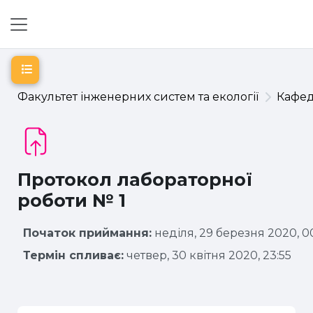
Перейти до головного вмісту
Бокова панель
Відкритий покажчик курсу
Факультет інженерних систем та екології
Кафе
Протокол лабораторної
роботи № 1
Початок приймання:
неділя, 29 березня 2020, 0
Термін спливає:
четвер, 30 квітня 2020, 23:55