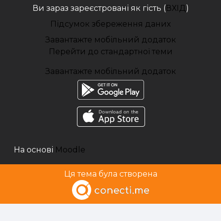
Ви зараз зареєстровані як гість (
ВХІД
)
Підсумок збереження даних
Завантажте мобільний додаток
Перейти до стандартної теми
Завантажте мобільний додаток
На основі
Moodle
Ця тема була створена