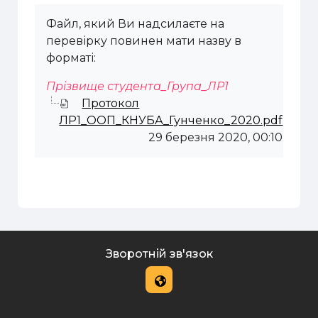
Файл, який Ви надсилаєте на
перевірку повинен мати назву в
форматі:
Прізвище студента_Група_ЛР1
Протокол
ЛР1_ООП_КНУБА_Гунченко_2020.pdf
29 березня 2020, 00:10
Зворотній зв'язок