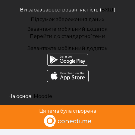
Ви зараз зареєстровані як гість (
ВХІД
)
Підсумок збереження даних
Завантажте мобільний додаток
Перейти до стандартної теми
Завантажте мобільний додаток
На основі
Moodle
Ця тема була створена