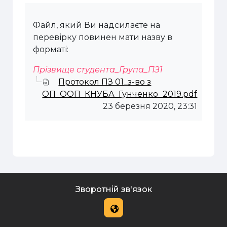
Файл, який Ви надсилаєте на
перевірку повинен мати назву в
форматі:
Прізвище студента_Група_ПЗ1
Протокол ПЗ 01_з-во з
ОП_ООП_КНУБА_Гунченко_2019.pdf
23 березня 2020, 23:31
Зворотній зв'язок