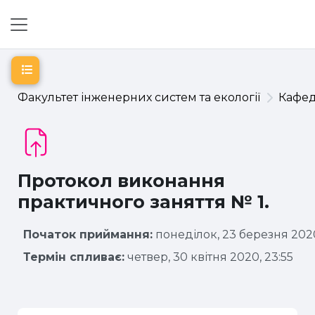
Перейти до головного вмісту
Бокова панель
Відкритий покажчик курсу
Факультет інженерних систем та екології
Кафе
Протокол виконання
практичного заняття № 1.
Початок приймання:
понеділок, 23 березня 2020
Термін спливає:
четвер, 30 квітня 2020, 23:55