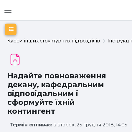
Перейти до головного вмісту
Бокова панель
Відкритий покажчик курсу
Курси інших структурних підрозділів
Інструкці
Надайте повноваження
декану, кафедральним
відповідальним і
сформуйте їхній
контингент
Термін спливає:
вівторок, 25 грудня 2018, 14:05