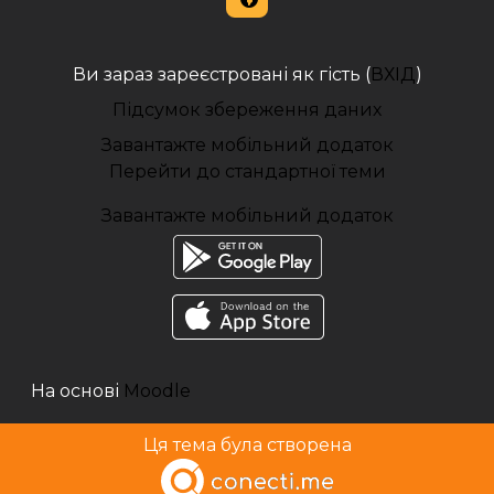
Ви зараз зареєстровані як гість (
ВХІД
)
Підсумок збереження даних
Завантажте мобільний додаток
Перейти до стандартної теми
Завантажте мобільний додаток
На основі
Moodle
Ця тема була створена