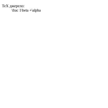
TeX джерело:
\frac 1\beta +\alpha